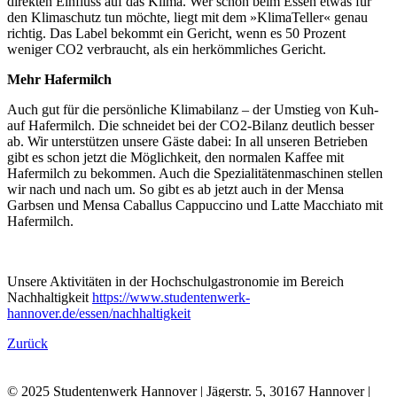
direkten Einfluss auf das Klima. Wer schon beim Essen etwas für
den Klimaschutz tun möchte, liegt mit dem »KlimaTeller« genau
richtig. Das Label bekommt ein Gericht, wenn es 50 Prozent
weniger CO2 verbraucht, als ein herkömmliches Gericht.
Mehr Hafermilch
Auch gut für die persönliche Klimabilanz – der Umstieg von Kuh-
auf Hafermilch. Die schneidet bei der CO2-Bilanz deutlich besser
ab. Wir unterstützen unsere Gäste dabei: In all unseren Betrieben
gibt es schon jetzt die Möglichkeit, den normalen Kaffee mit
Hafermilch zu bekommen. Auch die Spezialitätenmaschinen stellen
wir nach und nach um. So gibt es ab jetzt auch in der Mensa
Garbsen und Mensa Caballus Cappuccino und Latte Macchiato mit
Hafermilch.
Unsere Aktivitäten in der Hochschulgastronomie im Bereich
Nachhaltigkeit
https://www.studentenwerk-
hannover.de/essen/nachhaltigkeit
Zurück
© 2025 Studentenwerk Hannover | Jägerstr. 5, 30167 Hannover |