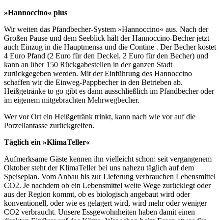
»Hannoccino« plus
Wir weiten das Pfandbecher-System »Hannoccino« aus. Nach der
Großen Pause und dem Seeblick hält der Hannoccino-Becher jetzt
auch Einzug in die Hauptmensa und die Contine . Der Becher kostet
4 Euro Pfand (2 Euro für den Deckel, 2 Euro für den Becher) und
kann an über 150 Rückgabestellen in der ganzen Stadt
zurückgegeben werden. Mit der Einführung des Hannoccino
schaffen wir die Einweg-Pappbecher in den Betrieben ab.
Heißgetränke to go gibt es dann ausschließlich im Pfandbecher oder
im eigenem mitgebrachten Mehrwegbecher.
Wer vor Ort ein Heißgetränk trinkt, kann nach wie vor auf die
Porzellantasse zurückgreifen.
Täglich ein »KlimaTeller«
Aufmerksame Gäste kennen ihn vielleicht schon: seit vergangenem
Oktober steht der KlimaTeller bei uns nahezu täglich auf dem
Speiseplan. Vom Anbau bis zur Lieferung verbrauchen Lebensmittel
CO2. Je nachdem ob ein Lebensmittel weite Wege zurücklegt oder
aus der Region kommt, ob es biologisch angebaut wird oder
konventionell, oder wie es gelagert wird, wird mehr oder weniger
CO2 verbraucht. Unsere Essgewohnheiten haben damit einen