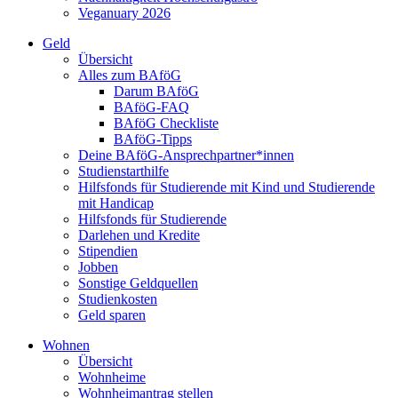
Veganuary 2026
Geld
Übersicht
Alles zum BAföG
Darum BAföG
BAföG-FAQ
BAföG Checkliste
BAföG-Tipps
Deine BAföG-Ansprechpartner*innen
Studienstarthilfe
Hilfsfonds für Studierende mit Kind und Studierende
mit Handicap
Hilfsfonds für Studierende
Darlehen und Kredite
Stipendien
Jobben
Sonstige Geldquellen
Studienkosten
Geld sparen
Wohnen
Übersicht
Wohnheime
Wohnheimantrag stellen