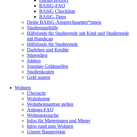
Darum BAföG
BAföG-FAQ
BAföG Checkliste
BAföG-Tipps
Deine BAföG-Ansprechpartner*innen
Studienstarthilfe
Hilfsfonds für Studierende mit Kind und Studierende
mit Handicap
Hilfsfonds für Studierende
Darlehen und Kredite
Stipendien
Jobben
Sonstige Geldquellen
Studienkosten
Geld sparen
Wohnen
Übersicht
Wohnheime
Wohnheimantrag stellen
Antrags-FAQ
Wohnungssuche
Infos für Mieterinnen und Mieter
Infos rund ums Wohnen
Unsere Bauprojekte