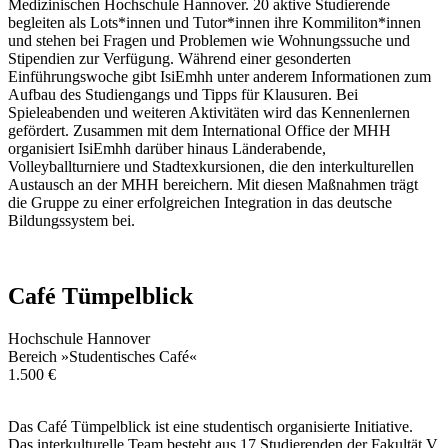
Medizinischen Hochschule Hannover. 20 aktive Studierende
begleiten als Lots*innen und Tutor*innen ihre Kommiliton*innen
und stehen bei Fragen und Problemen wie Wohnungssuche und
Stipendien zur Verfügung. Während einer gesonderten
Einführungswoche gibt IsiEmhh unter anderem Informationen zum
Aufbau des Studiengangs und Tipps für Klausuren. Bei
Spieleabenden und weiteren Aktivitäten wird das Kennenlernen
gefördert. Zusammen mit dem International Office der MHH
organisiert IsiEmhh darüber hinaus Länderabende,
Volleyballturniere und Stadtexkursionen, die den interkulturellen
Austausch an der MHH bereichern. Mit diesen Maßnahmen trägt
die Gruppe zu einer erfolgreichen Integration in das deutsche
Bildungssystem bei.
Café Tümpelblick
Hochschule Hannover
Bereich »Studentisches Café«
1.500 €
Das Café Tümpelblick ist eine studentisch organisierte Initiative.
Das interkulturelle Team besteht aus 17 Studierenden der Fakultät V