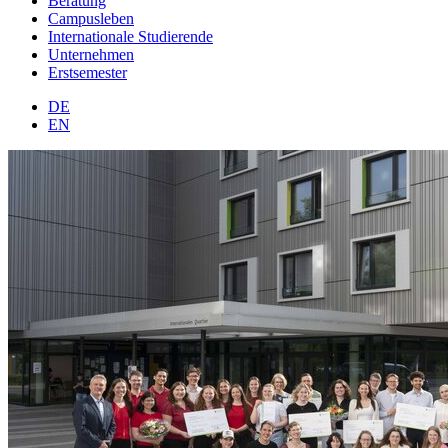
Beratung
Campusleben
Internationale Studierende
Unternehmen
Erstsemester
DE
EN