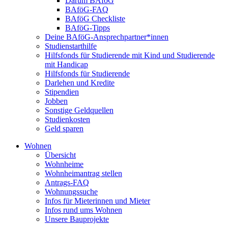
Darum BAföG
BAföG-FAQ
BAföG Checkliste
BAföG-Tipps
Deine BAföG-Ansprechpartner*innen
Studienstarthilfe
Hilfsfonds für Studierende mit Kind und Studierende
mit Handicap
Hilfsfonds für Studierende
Darlehen und Kredite
Stipendien
Jobben
Sonstige Geldquellen
Studienkosten
Geld sparen
Wohnen
Übersicht
Wohnheime
Wohnheimantrag stellen
Antrags-FAQ
Wohnungssuche
Infos für Mieterinnen und Mieter
Infos rund ums Wohnen
Unsere Bauprojekte