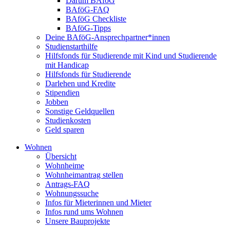
Darum BAföG
BAföG-FAQ
BAföG Checkliste
BAföG-Tipps
Deine BAföG-Ansprechpartner*innen
Studienstarthilfe
Hilfsfonds für Studierende mit Kind und Studierende
mit Handicap
Hilfsfonds für Studierende
Darlehen und Kredite
Stipendien
Jobben
Sonstige Geldquellen
Studienkosten
Geld sparen
Wohnen
Übersicht
Wohnheime
Wohnheimantrag stellen
Antrags-FAQ
Wohnungssuche
Infos für Mieterinnen und Mieter
Infos rund ums Wohnen
Unsere Bauprojekte