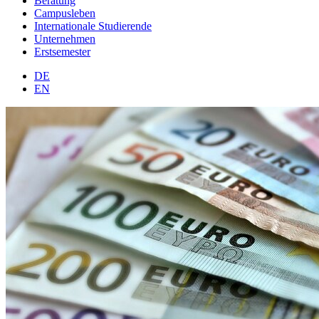
Beratung
Campusleben
Internationale Studierende
Unternehmen
Erstsemester
DE
EN