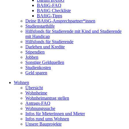
Darum BAföG
BAföG-FAQ
BAföG Checkliste
BAföG-Tipps
Deine BAföG-Ansprechpartner*innen
Studienstarthilfe
Hilfsfonds für Studierende mit Kind und Studierende
mit Handicap
Hilfsfonds für Studierende
Darlehen und Kredite
Stipendien
Jobben
Sonstige Geldquellen
Studienkosten
Geld sparen
Wohnen
Übersicht
Wohnheime
Wohnheimantrag stellen
Antrags-FAQ
Wohnungssuche
Infos für Mieterinnen und Mieter
Infos rund ums Wohnen
Unsere Bauprojekte