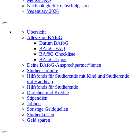
Mensa-FAQ
Nachhaltigkeit Hochschulgastro
Veganuary 2026
Übersicht
Alles zum BAföG
Darum BAföG
BAföG-FAQ
BAföG Checkliste
BAföG-Tipps
Deine BAföG-Ansprechpartner*innen
Studienstarthilfe
Hilfsfonds für Studierende mit Kind und Studierende
mit Handicap
Hilfsfonds für Studierende
Darlehen und Kredite
Stipendien
Jobben
Sonstige Geldquellen
Studienkosten
Geld sparen