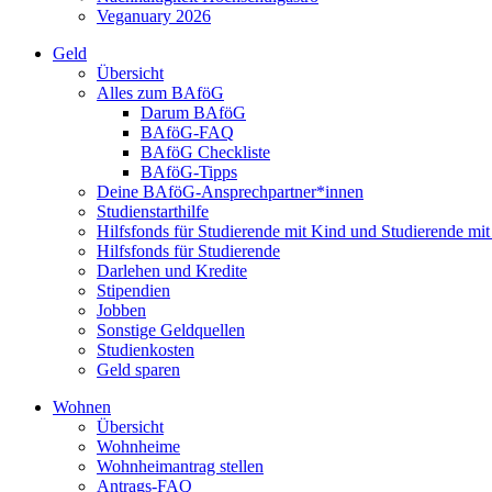
Veganuary 2026
Geld
Übersicht
Alles zum BAföG
Darum BAföG
BAföG-FAQ
BAföG Checkliste
BAföG-Tipps
Deine BAföG-Ansprechpartner*innen
Studienstarthilfe
Hilfsfonds für Studierende mit Kind und Studierende mi
Hilfsfonds für Studierende
Darlehen und Kredite
Stipendien
Jobben
Sonstige Geldquellen
Studienkosten
Geld sparen
Wohnen
Übersicht
Wohnheime
Wohnheimantrag stellen
Antrags-FAQ