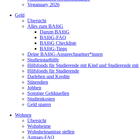
Veganuary 2026
Geld
Übersicht
Alles zum BAföG
Darum BAföG
BAföG-FAQ
BAföG Checkliste
BAföG-Tipps
Deine BAföG-Ansprechpartner*innen
Studienstarthilfe
Hilfsfonds für Studierende mit Kind und Studierende mi
Hilfsfonds für Studierende
Darlehen und Kredite
Stipendien
Jobben
Sonstige Geldquellen
Studienkosten
Geld sparen
Wohnen
Übersicht
Wohnheime
Wohnheimantrag stellen
Antrags-FAQ