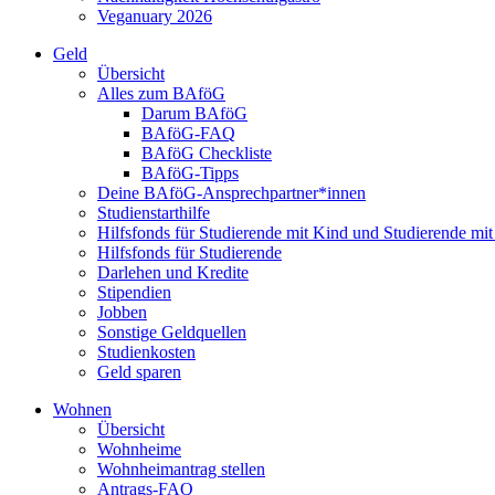
Veganuary 2026
Geld
Übersicht
Alles zum BAföG
Darum BAföG
BAföG-FAQ
BAföG Checkliste
BAföG-Tipps
Deine BAföG-Ansprechpartner*innen
Studienstarthilfe
Hilfsfonds für Studierende mit Kind und Studierende mi
Hilfsfonds für Studierende
Darlehen und Kredite
Stipendien
Jobben
Sonstige Geldquellen
Studienkosten
Geld sparen
Wohnen
Übersicht
Wohnheime
Wohnheimantrag stellen
Antrags-FAQ