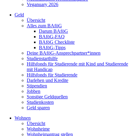
Veganuary 2026
Geld
Übersicht
Alles zum BAföG
Darum BAföG
BAföG-FAQ
BAföG Checkliste
BAföG-Tipps
Deine BAföG-Ansprechpartner*innen
Studienstarthilfe
Hilfsfonds für Studierende mit Kind und Studierende
mit Handicap
Hilfsfonds für Studierende
Darlehen und Kredite
Stipendien
Jobben
Sonstige Geldquellen
Studienkosten
Geld sparen
Wohnen
Übersicht
Wohnheime
Wohnheimantrag stellen