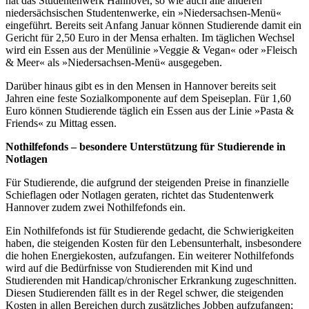
hat das Studentenwerk Hannover, so wie auch alle anderen
niedersächsischen Studentenwerke, ein »Niedersachsen-Menü«
eingeführt. Bereits seit Anfang Januar können Studierende damit ein
Gericht für 2,50 Euro in der Mensa erhalten. Im täglichen Wechsel
wird ein Essen aus der Menülinie »Veggie & Vegan« oder »Fleisch
& Meer« als »Niedersachsen-Menü« ausgegeben.
Darüber hinaus gibt es in den Mensen in Hannover bereits seit
Jahren eine feste Sozialkomponente auf dem Speiseplan. Für 1,60
Euro können Studierende täglich ein Essen aus der Linie »Pasta &
Friends« zu Mittag essen.
Nothilfefonds – besondere Unterstützung für Studierende in
Notlagen
Für Studierende, die aufgrund der steigenden Preise in finanzielle
Schieflagen oder Notlagen geraten, richtet das Studentenwerk
Hannover zudem zwei Nothilfefonds ein.
Ein Nothilfefonds ist für Studierende gedacht, die Schwierigkeiten
haben, die steigenden Kosten für den Lebensunterhalt, insbesondere
die hohen Energiekosten, aufzufangen. Ein weiterer Nothilfefonds
wird auf die Bedürfnisse von Studierenden mit Kind und
Studierenden mit Handicap/chronischer Erkrankung zugeschnitten.
Diesen Studierenden fällt es in der Regel schwer, die steigenden
Kosten in allen Bereichen durch zusätzliches Jobben aufzufangen;