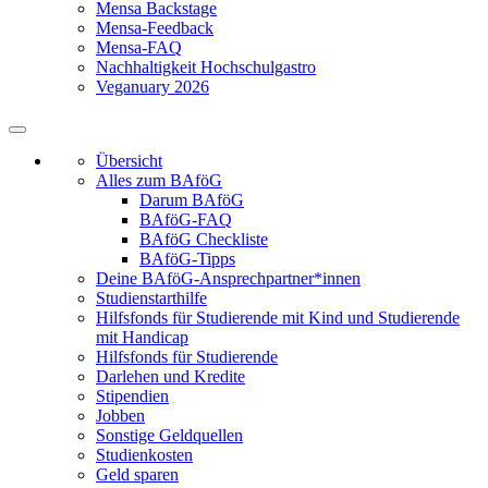
Mensa Backstage
Mensa-Feedback
Mensa-FAQ
Nachhaltigkeit Hochschulgastro
Veganuary 2026
Übersicht
Alles zum BAföG
Darum BAföG
BAföG-FAQ
BAföG Checkliste
BAföG-Tipps
Deine BAföG-Ansprechpartner*innen
Studienstarthilfe
Hilfsfonds für Studierende mit Kind und Studierende
mit Handicap
Hilfsfonds für Studierende
Darlehen und Kredite
Stipendien
Jobben
Sonstige Geldquellen
Studienkosten
Geld sparen