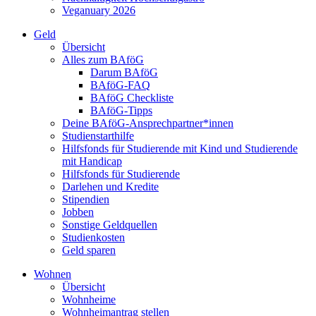
Veganuary 2026
Geld
Übersicht
Alles zum BAföG
Darum BAföG
BAföG-FAQ
BAföG Checkliste
BAföG-Tipps
Deine BAföG-Ansprechpartner*innen
Studienstarthilfe
Hilfsfonds für Studierende mit Kind und Studierende
mit Handicap
Hilfsfonds für Studierende
Darlehen und Kredite
Stipendien
Jobben
Sonstige Geldquellen
Studienkosten
Geld sparen
Wohnen
Übersicht
Wohnheime
Wohnheimantrag stellen