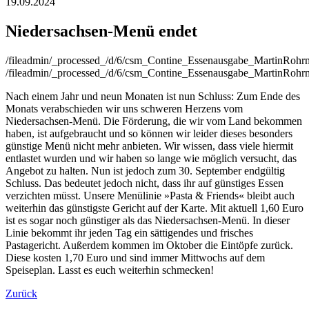
19.09.2024
Niedersachsen-Menü endet
/fileadmin/_processed_/d/6/csm_Contine_Essenausgabe_MartinRoh
/fileadmin/_processed_/d/6/csm_Contine_Essenausgabe_MartinRoh
Nach einem Jahr und neun Monaten ist nun Schluss: Zum Ende des
Monats verabschieden wir uns schweren Herzens vom
Niedersachsen-Menü. Die Förderung, die wir vom Land bekommen
haben, ist aufgebraucht und so können wir leider dieses besonders
günstige Menü nicht mehr anbieten. Wir wissen, dass viele hiermit
entlastet wurden und wir haben so lange wie möglich versucht, das
Angebot zu halten. Nun ist jedoch zum 30. September endgültig
Schluss. Das bedeutet jedoch nicht, dass ihr auf günstiges Essen
verzichten müsst. Unsere Menülinie »Pasta & Friends« bleibt auch
weiterhin das günstigste Gericht auf der Karte. Mit aktuell 1,60 Euro
ist es sogar noch günstiger als das Niedersachsen-Menü. In dieser
Linie bekommt ihr jeden Tag ein sättigendes und frisches
Pastagericht. Außerdem kommen im Oktober die Eintöpfe zurück.
Diese kosten 1,70 Euro und sind immer Mittwochs auf dem
Speiseplan. Lasst es euch weiterhin schmecken!
Zurück