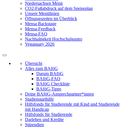
Niedersachsen Menü
CO2-Fußabdruck auf dem Speiseplan
Unsere Menülinien
Öffnungszeiten im Überblick
Mensa Backstage
Mensa-Feedback
Mensa-FAQ
Nachhaltigkeit Hochschulgastro
Veganuary 2026
Übersicht
Alles zum BAföG
Darum BAföG
BAföG-FAQ
BAföG Checkliste
BAföG-Tipps
Deine BAföG-Ansprechpartner*innen
Studienstarthilfe
Hilfsfonds für Studierende mit Kind und Studierende
mit Handicap
Hilfsfonds für Studierende
Darlehen und Kredite
Stipendien