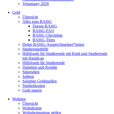
Veganuary 2026
Geld
Übersicht
Alles zum BAföG
Darum BAföG
BAföG-FAQ
BAföG Checkliste
BAföG-Tipps
Deine BAföG-Ansprechpartner*innen
Studienstarthilfe
Hilfsfonds für Studierende mit Kind und Studierende
mit Handicap
Hilfsfonds für Studierende
Darlehen und Kredite
Stipendien
Jobben
Sonstige Geldquellen
Studienkosten
Geld sparen
Wohnen
Übersicht
Wohnheime
Wohnheimantrag stellen