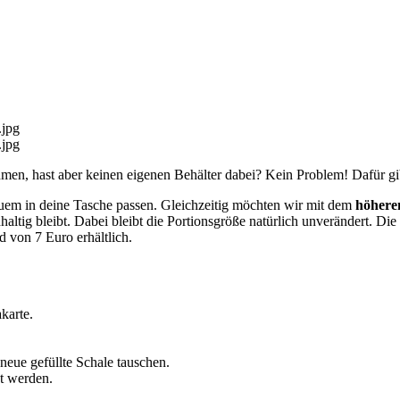
.jpg
.jpg
men, hast aber keinen eigenen Behälter dabei? Kein Problem! Dafür g
quem in deine Tasche passen. Gleichzeitig möchten wir mit dem
höheren
tig bleibt. Dabei bleibt die Portionsgröße natürlich unverändert. Die
 von 7 Euro erhältlich.
karte.
eue gefüllte Schale tauschen.
t werden.