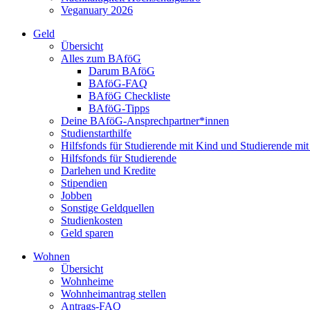
Veganuary 2026
Geld
Übersicht
Alles zum BAföG
Darum BAföG
BAföG-FAQ
BAföG Checkliste
BAföG-Tipps
Deine BAföG-Ansprechpartner*innen
Studienstarthilfe
Hilfsfonds für Studierende mit Kind und Studierende mi
Hilfsfonds für Studierende
Darlehen und Kredite
Stipendien
Jobben
Sonstige Geldquellen
Studienkosten
Geld sparen
Wohnen
Übersicht
Wohnheime
Wohnheimantrag stellen
Antrags-FAQ