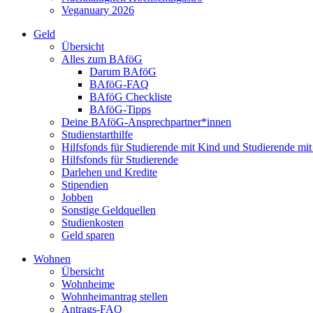
Veganuary 2026
Geld
Übersicht
Alles zum BAföG
Darum BAföG
BAföG-FAQ
BAföG Checkliste
BAföG-Tipps
Deine BAföG-Ansprechpartner*innen
Studienstarthilfe
Hilfsfonds für Studierende mit Kind und Studierende mi
Hilfsfonds für Studierende
Darlehen und Kredite
Stipendien
Jobben
Sonstige Geldquellen
Studienkosten
Geld sparen
Wohnen
Übersicht
Wohnheime
Wohnheimantrag stellen
Antrags-FAQ