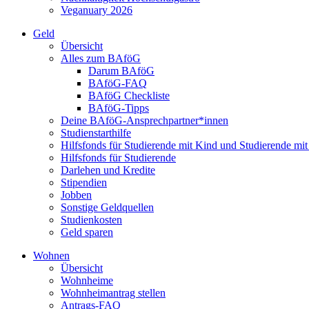
Veganuary 2026
Geld
Übersicht
Alles zum BAföG
Darum BAföG
BAföG-FAQ
BAföG Checkliste
BAföG-Tipps
Deine BAföG-Ansprechpartner*innen
Studienstarthilfe
Hilfsfonds für Studierende mit Kind und Studierende mi
Hilfsfonds für Studierende
Darlehen und Kredite
Stipendien
Jobben
Sonstige Geldquellen
Studienkosten
Geld sparen
Wohnen
Übersicht
Wohnheime
Wohnheimantrag stellen
Antrags-FAQ