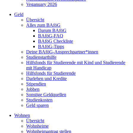
Veganuary 2026
Geld
Übersicht
Alles zum BAföG
Darum BAföG
BAföG-FAQ
BAföG Checkliste
BAföG-Tipps
Deine BAföG-Ansprechpartner*innen
Studienstarthilfe
Hilfsfonds für Studierende mit Kind und Studierende
mit Handicap
Hilfsfonds für Studierende
Darlehen und Kredite
Stipendien
Jobben
Sonstige Geldquellen
Studienkosten
Geld sparen
Wohnen
Übersicht
Wohnheime
Wohnheimantrag stellen