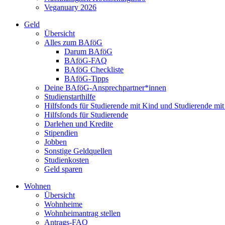
Veganuary 2026
Geld
Übersicht
Alles zum BAföG
Darum BAföG
BAföG-FAQ
BAföG Checkliste
BAföG-Tipps
Deine BAföG-Ansprechpartner*innen
Studienstarthilfe
Hilfsfonds für Studierende mit Kind und Studierende mi
Hilfsfonds für Studierende
Darlehen und Kredite
Stipendien
Jobben
Sonstige Geldquellen
Studienkosten
Geld sparen
Wohnen
Übersicht
Wohnheime
Wohnheimantrag stellen
Antrags-FAQ