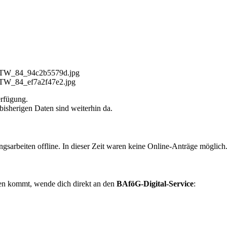
_STW_84_94c2b5579d.jpg
STW_84_ef7a2f47e2.jpg
erfügung.
bisherigen Daten sind weiterhin da.
arbeiten offline. In dieser Zeit waren keine Online-Anträge möglich
men kommt, wende dich direkt an den
BAföG-Digital-Service
: