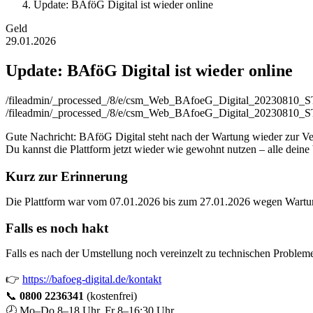
Update: BAföG Digital ist wieder online
Geld
29.01.2026
Update: BAföG Digital ist wieder online
/fileadmin/_processed_/8/e/csm_Web_BAfoeG_Digital_20230810
/fileadmin/_processed_/8/e/csm_Web_BAfoeG_Digital_20230810_
Gute Nachricht: BAföG Digital steht nach der Wartung wieder zur V
Du kannst die Plattform jetzt wieder wie gewohnt nutzen – alle deine 
Kurz zur Erinnerung
Die Plattform war vom 07.01.2026 bis zum 27.01.2026 wegen Wartungs
Falls es noch hakt
Falls es nach der Umstellung noch vereinzelt zu technischen Proble
👉
https://bafoeg-digital.de/kontakt
📞
0800 2236341
(kostenfrei)
🕗 Mo–Do 8–18 Uhr, Fr 8–16:30 Uhr