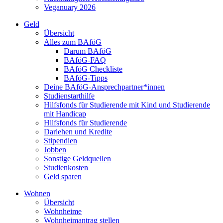
Veganuary 2026
Geld
Übersicht
Alles zum BAföG
Darum BAföG
BAföG-FAQ
BAföG Checkliste
BAföG-Tipps
Deine BAföG-Ansprechpartner*innen
Studienstarthilfe
Hilfsfonds für Studierende mit Kind und Studierende
mit Handicap
Hilfsfonds für Studierende
Darlehen und Kredite
Stipendien
Jobben
Sonstige Geldquellen
Studienkosten
Geld sparen
Wohnen
Übersicht
Wohnheime
Wohnheimantrag stellen