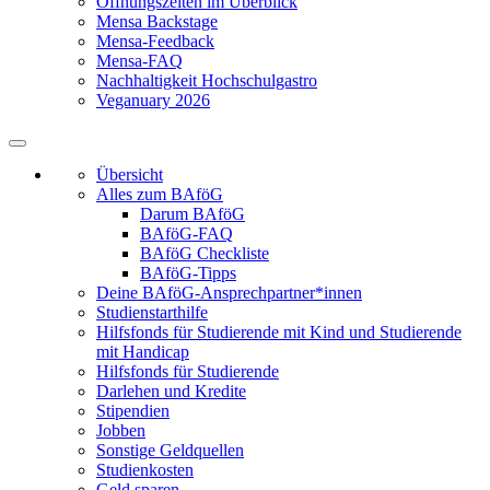
Öffnungszeiten im Überblick
Mensa Backstage
Mensa-Feedback
Mensa-FAQ
Nachhaltigkeit Hochschulgastro
Veganuary 2026
Übersicht
Alles zum BAföG
Darum BAföG
BAföG-FAQ
BAföG Checkliste
BAföG-Tipps
Deine BAföG-Ansprechpartner*innen
Studienstarthilfe
Hilfsfonds für Studierende mit Kind und Studierende
mit Handicap
Hilfsfonds für Studierende
Darlehen und Kredite
Stipendien
Jobben
Sonstige Geldquellen
Studienkosten
Geld sparen