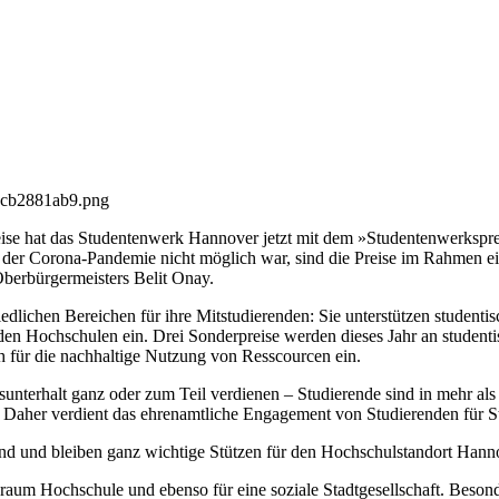
0cb2881ab9.png
reise hat das Studentenwerk Hannover jetzt mit dem »Studentenwerkspr
d der Corona-Pandemie nicht möglich war, sind die Preise im Rahmen e
berbürgermeisters Belit Onay.
iedlichen Bereichen für ihre Mitstudierenden: Sie unterstützen studenti
den Hochschulen ein. Drei Sonderpreise werden dieses Jahr an studen
h für die nachhaltige Nutzung von Resscourcen ein.
erhalt ganz oder zum Teil verdienen – Studierende sind in mehr als ein
 Daher verdient das ehrenamtliche Engagement von Studierenden für 
d und bleiben ganz wichtige Stützen für den Hochschulstandort Hannov
sraum Hochschule und ebenso für eine soziale Stadtgesellschaft. Besonde