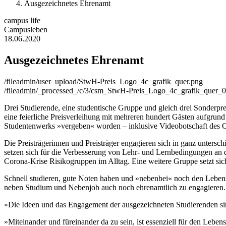
Ausgezeichnetes Ehrenamt
campus life
Campusleben
18.06.2020
Ausgezeichnetes Ehrenamt
/fileadmin/user_upload/StwH-Preis_Logo_4c_grafik_quer.png
/fileadmin/_processed_/c/3/csm_StwH-Preis_Logo_4c_grafik_quer_
Drei Studierende, eine studentische Gruppe und gleich drei Sonderp
eine feierliche Preisverleihung mit mehreren hundert Gästen aufgrun
Studentenwerks »vergeben« worden – inklusive Videobotschaft des O
Die Preisträgerinnen und Preisträger engagieren sich in ganz untersch
setzen sich für die Verbesserung von Lehr- und Lernbedingungen an 
Corona-Krise Risikogruppen im Alltag. Eine weitere Gruppe setzt sic
Schnell studieren, gute Noten haben und »nebenbei« noch den Lebensunt
neben Studium und Nebenjob auch noch ehrenamtlich zu engagieren.
»Die Ideen und das Engagement der ausgezeichneten Studierenden sin
»Miteinander und füreinander da zu sein, ist essenziell für den Leben