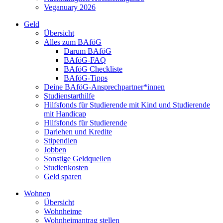
Veganuary 2026
Geld
Übersicht
Alles zum BAföG
Darum BAföG
BAföG-FAQ
BAföG Checkliste
BAföG-Tipps
Deine BAföG-Ansprechpartner*innen
Studienstarthilfe
Hilfsfonds für Studierende mit Kind und Studierende
mit Handicap
Hilfsfonds für Studierende
Darlehen und Kredite
Stipendien
Jobben
Sonstige Geldquellen
Studienkosten
Geld sparen
Wohnen
Übersicht
Wohnheime
Wohnheimantrag stellen