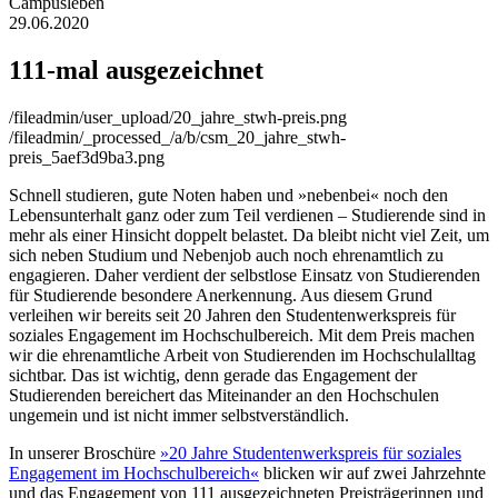
Campusleben
29.06.2020
111-mal ausgezeichnet
/fileadmin/user_upload/20_jahre_stwh-preis.png
/fileadmin/_processed_/a/b/csm_20_jahre_stwh-
preis_5aef3d9ba3.png
Schnell studieren, gute Noten haben und »nebenbei« noch den
Lebensunterhalt ganz oder zum Teil verdienen – Studierende sind in
mehr als einer Hinsicht doppelt belastet. Da bleibt nicht viel Zeit, um
sich neben Studium und Nebenjob auch noch ehrenamtlich zu
engagieren. Daher verdient der selbstlose Einsatz von Studierenden
für Studierende besondere Anerkennung. Aus diesem Grund
verleihen wir bereits seit 20 Jahren den Studentenwerkspreis für
soziales Engagement im Hochschulbereich. Mit dem Preis machen
wir die ehrenamtliche Arbeit von Studierenden im Hochschulalltag
sichtbar. Das ist wichtig, denn gerade das Engagement der
Studierenden bereichert das Miteinander an den Hochschulen
ungemein und ist nicht immer selbstverständlich.
In unserer Broschüre
»20 Jahre Studentenwerkspreis für soziales
Engagement im Hochschulbereich«
blicken wir auf zwei Jahrzehnte
und das Engagement von 111 ausgezeichneten Preisträgerinnen und