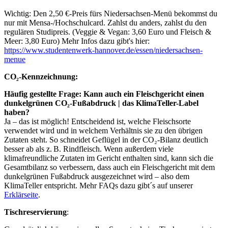
Wichtig: Den 2,50 €-Preis fürs Niedersachsen-Menü bekommst du
nur mit Mensa-/Hochschulcard. Zahlst du anders, zahlst du den
regulären Studipreis. (Veggie & Vegan: 3,60 Euro und Fleisch &
Meer: 3,80 Euro) Mehr Infos dazu gibt's hier:
https://www.studentenwerk-hannover.de/essen/niedersachsen-
menue
CO₂-Kennzeichnung:
Häufig gestellte Frage: Kann auch ein Fleischgericht einen
dunkelgrünen CO₂-Fußabdruck | das KlimaTeller-Label
haben?
Ja – das ist möglich! Entscheidend ist, welche Fleischsorte
verwendet wird und in welchem Verhältnis sie zu den übrigen
Zutaten steht. So schneidet Geflügel in der CO₂-Bilanz deutlich
besser ab als z. B. Rindfleisch. Wenn außerdem viele
klimafreundliche Zutaten im Gericht enthalten sind, kann sich die
Gesamtbilanz so verbessern, dass auch ein Fleischgericht mit dem
dunkelgrünen Fußabdruck ausgezeichnet wird – also dem
KlimaTeller entspricht. Mehr FAQs dazu gibt´s auf unserer
Erklärseite
.
Tischreservierung
: