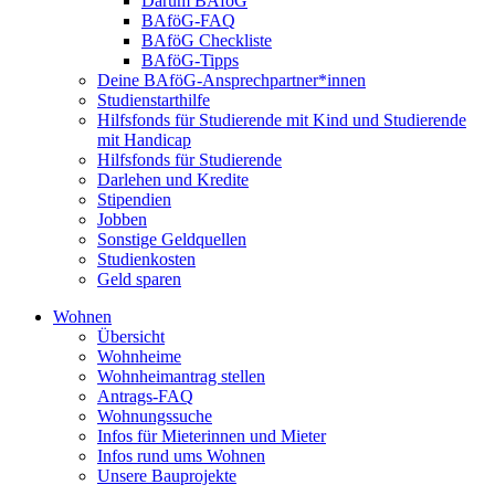
Darum BAföG
BAföG-FAQ
BAföG Checkliste
BAföG-Tipps
Deine BAföG-Ansprechpartner*innen
Studienstarthilfe
Hilfsfonds für Studierende mit Kind und Studierende
mit Handicap
Hilfsfonds für Studierende
Darlehen und Kredite
Stipendien
Jobben
Sonstige Geldquellen
Studienkosten
Geld sparen
Wohnen
Übersicht
Wohnheime
Wohnheimantrag stellen
Antrags-FAQ
Wohnungssuche
Infos für Mieterinnen und Mieter
Infos rund ums Wohnen
Unsere Bauprojekte