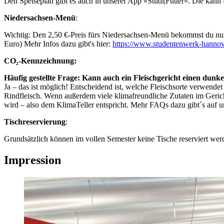
Den Speiseplan gibt es auch in unserer App »Studi|Futter«. Die kann 
Niedersachsen-Menü
:
Wichtig: Den 2,50 €-Preis fürs Niedersachsen-Menü bekommst du nur 
Euro) Mehr Infos dazu gibt's hier:
https://www.studentenwerk-hannov
CO₂-Kennzeichnung:
Häufig gestellte Frage: Kann auch ein Fleischgericht einen du
Ja – das ist möglich! Entscheidend ist, welche Fleischsorte verwendet
Rindfleisch. Wenn außerdem viele klimafreundliche Zutaten im Gerich
wird – also dem KlimaTeller entspricht. Mehr FAQs dazu gibt´s auf 
Tischreservierung
:
Grundsätzlich können im vollen Semester keine Tische reserviert wer
Impression