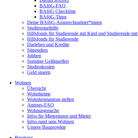
Darum BAföG
BAföG-FAQ
BAföG Checkliste
BAföG-Tipps
Deine BAföG-Ansprechpartner*innen
Studienstarthilfe
Hilfsfonds für Studierende mit Kind und Studierende mi
Hilfsfonds für Studierende
Darlehen und Kredite
Stipendien
Jobben
Sonstige Geldquellen
Studienkosten
Geld sparen
Wohnen
Übersicht
Wohnheime
Wohnheimantrag stellen
Antrags-FAQ
Wohnungssuche
Infos für Mieterinnen und Mieter
Infos rund ums Wohnen
Unsere Bauprojekte
Beratung