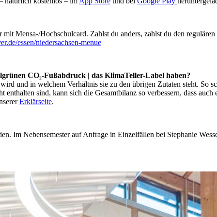
– natürlich kostenlos – im
App Store
und bei
Google Play
heruntergela
mit Mensa-/Hochschulcard. Zahlst du anders, zahlst du den regulären 
er.de/essen/niedersachsen-menue
nkelgrünen CO₂-Fußabdruck | das KlimaTeller-Label haben?
 wird und in welchem Verhältnis sie zu den übrigen Zutaten steht. So sc
t enthalten sind, kann sich die Gesamtbilanz so verbessern, dass auc
unserer
Erklärseite
.
den. Im Nebensemester auf Anfrage in Einzelfällen bei Stephanie Wess