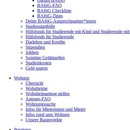
Darum BAföG
BAföG-FAQ
BAföG Checkliste
BAföG-Tipps
Deine BAföG-Ansprechpartner*innen
Studienstarthilfe
Hilfsfonds für Studierende mit Kind und Studierende mi
Hilfsfonds für Studierende
Darlehen und Kredite
Stipendien
Jobben
Sonstige Geldquellen
Studienkosten
Geld sparen
Wohnen
Übersicht
Wohnheime
Wohnheimantrag stellen
Antrags-FAQ
Wohnungssuche
Infos für Mieterinnen und Mieter
Infos rund ums Wohnen
Unsere Bauprojekte
Beratung