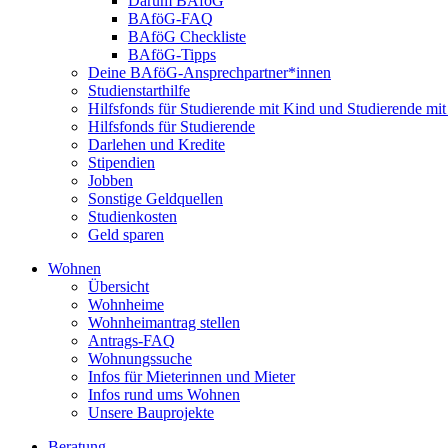
Darum BAföG
BAföG-FAQ
BAföG Checkliste
BAföG-Tipps
Deine BAföG-Ansprechpartner*innen
Studienstarthilfe
Hilfsfonds für Studierende mit Kind und Studierende mi
Hilfsfonds für Studierende
Darlehen und Kredite
Stipendien
Jobben
Sonstige Geldquellen
Studienkosten
Geld sparen
Wohnen
Übersicht
Wohnheime
Wohnheimantrag stellen
Antrags-FAQ
Wohnungssuche
Infos für Mieterinnen und Mieter
Infos rund ums Wohnen
Unsere Bauprojekte
Beratung