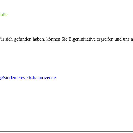
raße
für sich gefunden haben, können Sie Eigeninitiative ergreifen und uns 
o@studentenwerk-hannover.de