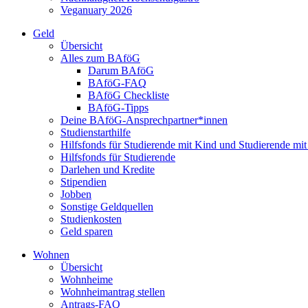
Veganuary 2026
Geld
Übersicht
Alles zum BAföG
Darum BAföG
BAföG-FAQ
BAföG Checkliste
BAföG-Tipps
Deine BAföG-Ansprechpartner*innen
Studienstarthilfe
Hilfsfonds für Studierende mit Kind und Studierende mi
Hilfsfonds für Studierende
Darlehen und Kredite
Stipendien
Jobben
Sonstige Geldquellen
Studienkosten
Geld sparen
Wohnen
Übersicht
Wohnheime
Wohnheimantrag stellen
Antrags-FAQ