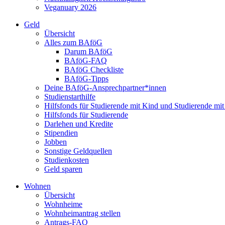
Veganuary 2026
Geld
Übersicht
Alles zum BAföG
Darum BAföG
BAföG-FAQ
BAföG Checkliste
BAföG-Tipps
Deine BAföG-Ansprechpartner*innen
Studienstarthilfe
Hilfsfonds für Studierende mit Kind und Studierende mi
Hilfsfonds für Studierende
Darlehen und Kredite
Stipendien
Jobben
Sonstige Geldquellen
Studienkosten
Geld sparen
Wohnen
Übersicht
Wohnheime
Wohnheimantrag stellen
Antrags-FAQ